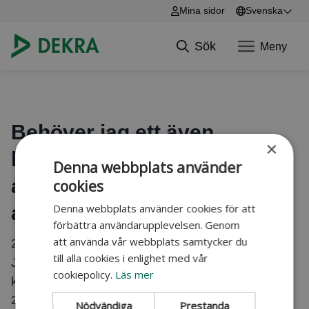
Mina sidor
Svenska
English
Sök
Meny
Svenska
Hoppa till innehåll
Behöver jag ett även
×
körtillstånd för att få
Denna webbplats använder
använda en mobil
cookies
Denna webbplats använder cookies för att
arbetsplattform?
förbättra användarupplevelsen. Genom
att använda vår webbplats samtycker du
24 juni 2025
till alla cookies i enlighet med vår
Ja, denna utbildning intygar att du har teoretiska
cookiepolicy.
Läs mer
kunskaper enligt kraven i AFS 2023:11, 11 kap. §
27-28 Kunskaper. Din arbetsgivare behöver utfärda
Nödvändiga
Prestanda