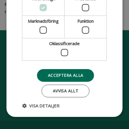
ett körtillstånd som ska upplysa om de typer av
mobila arbetsplattformar som omfattas.
Marknadsföring
Funktion
Sidfot
Oklassificerade
DEKRA
On the safe side
ACCEPTERA ALLA
Följ oss:
AVVISA ALLT
VISA DETALJER