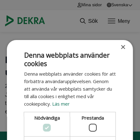
Mina sidor
Svenska
English
Sök
Meny
Svenska
Hoppa till innehåll
×
Denna webbplats använder
Får vi använda vår egen
cookies
utrustning?
Denna webbplats använder cookies för att
förbättra användarupplevelsen. Genom
22 januari 2026
att använda vår webbplats samtycker du
Ja, om den är kontrollerad och godkänd. Vi
till alla cookies i enlighet med vår
tillhandahåller annars komplett utrustning till en
cookiepolicy.
Läs mer
extra kostnad som ni sedan såklart behåller.
Nödvändiga
Prestanda
Sidfot