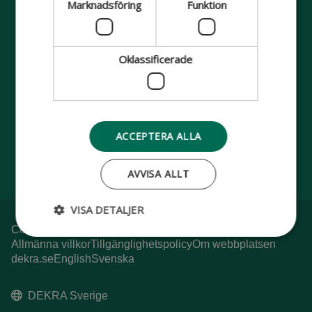
Marknadsföring
Funktion
Oklassificerade
DEKRA
On the safe side
Följ oss:
ACCEPTERA ALLA
AVVISA ALLT
VISA DETALJER
Cookie Policy
Integritetspolicy
Visselblåsarpolicy
Allmänna villkor
Tillgänglighetspolicy
Om webbplatsen
dekra.se
English
Svenska
DEKRA Sverige