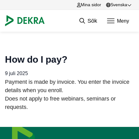
Mina sidor
Svenska
English
Sök
Meny
Svenska
Hoppa till innehåll
How do I pay?
9 juli 2025
Payment is made by invoice. You enter the invoice
details when you enroll.
Does not apply to free webinars, seminars or
requests.
Sidfot