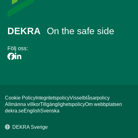
DEKRA
On the safe side
Följ oss:
Cookie Policy
Integritetspolicy
Visselblåsarpolicy
Allmänna villkor
Tillgänglighetspolicy
Om webbplatsen
dekra.se
English
Svenska
DEKRA Sverige