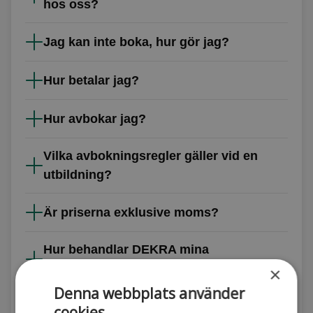
hos oss?
Jag kan inte boka, hur gör jag?
Hur betalar jag?
Hur avbokar jag?
Vilka avbokningsregler gäller vid en
utbildning?
Är priserna exklusive moms?
Hur behandlar DEKRA mina
personuppgifter?
×
Denna webbplats använder
cookies