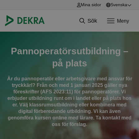
Mina sidor
Svenska
English
Sök
Meny
Svenska
Hoppa till innehåll
Pannoperatörsutbildning –
på plats
Är du pannoperatör eller arbetsgivare med ansvar för
tryckkärl? Från och med 1 januari 2025 gäller nya
föreskrifter (AFS 2023:11) för pannoperatörer. Vi
erbjuder utbildning runt om i landet eller på plats hos
er. Välj klassrumsutbildning eller kombinera med
digital förberedande utbildning. Vi kan även
genomföra kursen online med lärare. Ta kontakt med
oss för förslag.