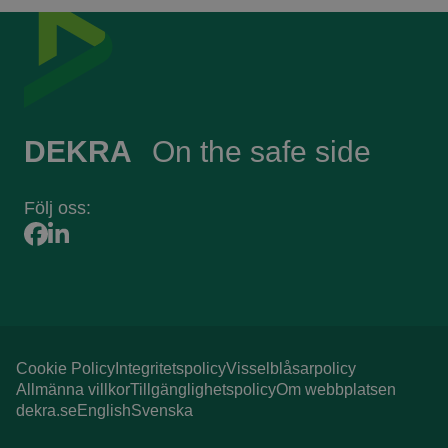
Sidfot
DEKRA
On the safe side
Följ oss:
Cookie Policy
Integritetspolicy
Visselblåsarpolicy
Allmänna villkor
Tillgänglighetspolicy
Om webbplatsen
dekra.se
English
Svenska