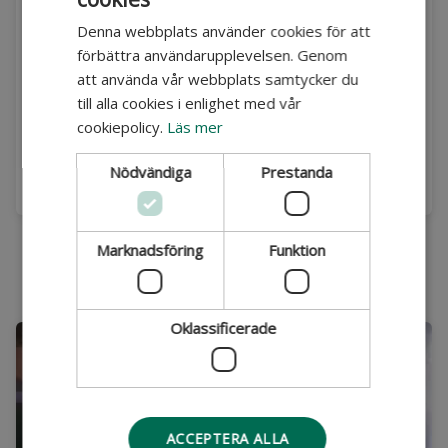
Denna webbplats använder cookies för att
Vill du ha hjälp med din
förbättra användarupplevelsen. Genom
bokning?
att använda vår webbplats samtycker du
till alla cookies i enlighet med vår
Ring oss på
010 – 455 14 00
cookiepolicy.
Läs mer
eller maila till
kontakt.se@dekra.com
Nödvändiga
Prestanda
Marknadsföring
Funktion
Du kanske också är intresserad av:
Oklassificerade
ACCEPTERA ALLA