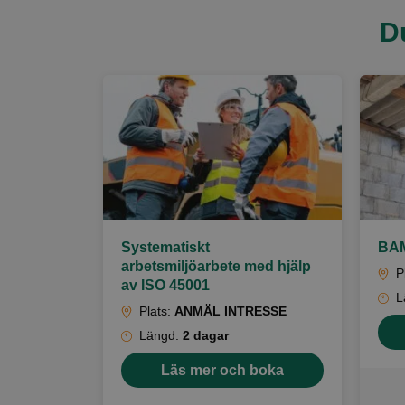
D
Systematiskt
BAM
arbetsmiljöarbete med hjälp
P
av ISO 45001
L
Plats:
ANMÄL INTRESSE
Längd:
2 dagar
Läs mer och boka