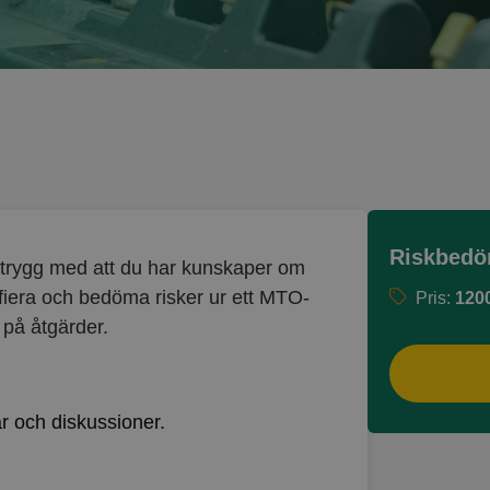
Riskbedö
g trygg med att du har kunskaper om
tifiera och bedöma risker ur ett MTO-
Pris:
120
g på åtgärder.
ar och diskussioner.