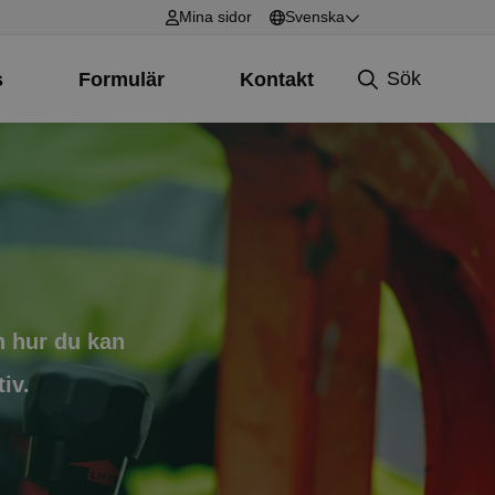
Mina sidor
Svenska
English
Sök
s
Formulär
Kontakt
Svenska
h hur du kan
iv.