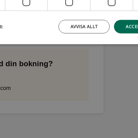
R
AVVISA ALLT
ACCE
rsonuppgifter?
ed din bokning?
.com