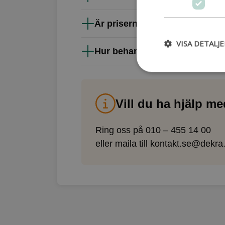
Är priserna exklusive moms?
VISA DETALJE
Hur behandlar DEKRA mina pe
Vill du ha hjälp m
Ring oss på
010 – 455 14 00
eller maila till
kontakt.se@dekra