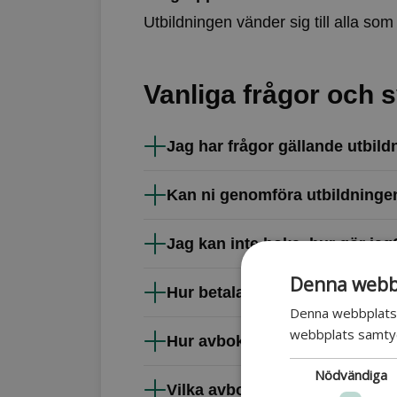
Utbildningen vänder sig till alla som
Vanliga frågor och 
Jag har frågor gällande utbil
Kan ni genomföra utbildninge
Jag kan inte boka, hur gör jag
Denna webbp
Hur betalar jag?
Denna webbplats 
webbplats samtyck
Hur avbokar jag?
Nödvändiga
Vilka avbokningsregler gäller 