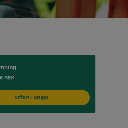
mning
00 SEK
Offert - grupp