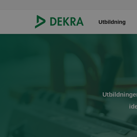
Utbildning
Hoppa till innehåll
Utbildninge
id