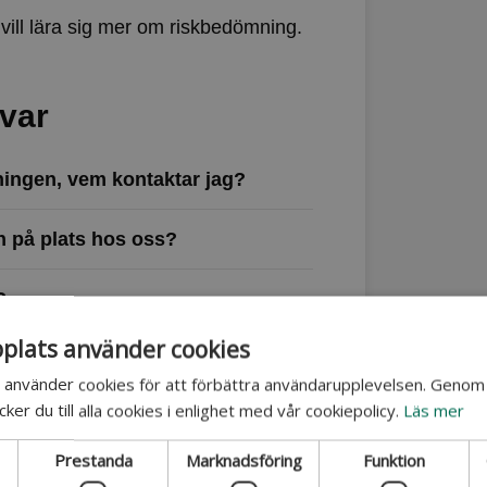
 vill lära sig mer om riskbedömning.
svar
dningen, vem kontaktar jag?
n på plats hos oss?
?
lats använder cookies
använder cookies för att förbättra användarupplevelsen. Genom 
er du till alla cookies i enlighet med vår cookiepolicy.
Läs mer
Prestanda
Marknadsföring
Funktion
vid en utbildning?