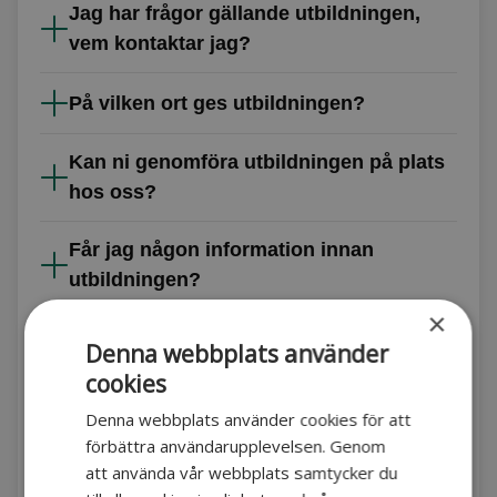
Jag har frågor gällande utbildningen,
vem kontaktar jag?
På vilken ort ges utbildningen?
Kan ni genomföra utbildningen på plats
hos oss?
Får jag någon information innan
utbildningen?
×
Jag kan inte boka, hur gör jag?
Denna webbplats använder
cookies
Hur betalar jag?
Denna webbplats använder cookies för att
förbättra användarupplevelsen. Genom
Hur avbokar jag?
att använda vår webbplats samtycker du