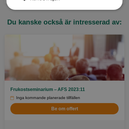
Du kanske också är intresserad av:
Frukostseminarium – AFS 2023:11
Inga kommande planerade tillfällen
Be om offert